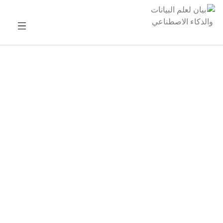
نطمح في بيان لتوسيع دائرة المختصين العرب في
مجاليّ علم البيانات والذكاء الاصطناعي، حيث نعمل
على بناء أول قاعدة بيانات للمختصين العرب في
المجال بمختلف تفرّعاته. لنكون الوجهة الأولى
والأسمى للباحثين عن المتحدّثين، والمدربين
والمستشارين في المجال. نسعد بكم جزءً من هذا
العمل الأول من نوعه، حيث نصنع أثراً ونحدِث فرقاً
تحت مظلة بيان.