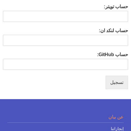
حساب تويتر:
حساب لنكد ان:
حساب GitHub:
تسجيل
عن بيان
إنجازاتنا