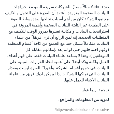
تعد Airbnb مثالاً ممتازًا للشركات سريعة النمو مع احتياجات
البيانات الضخمة المتزايدة. أعتقد أن القدرة على التحول والتكيف
مع نمو الشركة كان من أهم أسباب نجاحها. وهذ يسلط الضوء
على الطبيعة غير الثابتة للبيانات الضخمة وأهمية المرونة في
استراتيجيات البيانات وإمكانية تغييرها بمرور الوقت للتكيف مع
المتطلبات الجديدة. إنه لمن الرائع أن ترى فريقا ً من علماء
البيانات متكاملاً بشكل جيد مع الجميع من كافة أقسام المنظمة
(وفهم احتياجاتهم حتى لو لم يعد بإمكانهم مقابلة كل
الموظفين!). وهذا لا يساعد علماء البيانات فقط على فهم أهداف
العمل ولكنه يؤكد أيضا ً على أهمية اتخاذ القرارات المبنية على
البيانات في جميع أقسام الشركة. وأخيرا ً، العبرة ليست بمقدار
البيانات التي تملكها الشركات إذا لم يكن لديك فريق من علماء
البيانات الأكفاء للعمل عليها.
ترجمة: ريما فواز
لمزيد من المعلومات والمراجع:
http://nerds.airbnb.com/aerosolve/