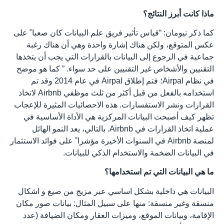
ماذا كانت أبرز النتائج؟
كما ذكر نيومان: “قياس تأثير فريق علم البيانات كان صعبا ً على
عكس المتوقع، ولكن هناك إشارة واحدة وهي أن هناك رغبة
جماعية في الرجوع إلى البيانات بالقرارات التي يجب أن يتخذها
التقنيين والأشخاص غير التقنيين على حد سواء. ” كما هو موضح
في نظام Airpal؛ فتم إطلاق Airpal في عام 2014 وقد تم
استخدامه بالفعل من قبل أكثر من ثلث موظفي Airbnb لاتخاذ
القرارات ونشر الاستفسارات. هذه الاحصائيات المثيرة للإعجاب
تظهر كيف أصبحت البيانات المركزية هي الأداة الأساسية في
عملية اتخاذ القرارات في Airbnb. بالتالي، يعد النمو الهائل
لمنصة Airbnb في السنوات الأخيرة مؤشرا ً على فوائد الاستثمار
في البيانات الضخمة والاستخدام الذكي للبيانات.
ما هي البيانات التي تم استخدامها؟
البيانات هي داخلية بشكل اساسي عبر مزيج من صيغ و اشكال
منسقة وغير منسقة: منها على سبيل المثال: بيانات صور مكان
الإقامة، وبيانات الموقع، وميزات العقار ومكان الضيافة (عدد