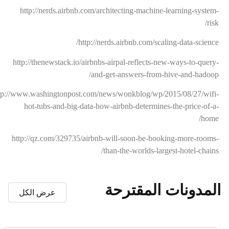
http://nerds.airbnb.com/architecting-machine-learning-system-
risk/
http://nerds.airbnb.com/scaling-data-science/
http://thenewstack.io/airbnbs-airpal-reflects-new-ways-to-query-
and-get-answers-from-hive-and-hadoop/
http://www.washingtonpost.com/news/wonkblog/wp/2015/08/27/wifi-
hot-tubs-and-big-data-how-airbnb-determines-the-price-of-a-
home/
http://qz.com/329735/airbnb-will-soon-be-booking-more-rooms-
than-the-worlds-largest-hotel-chains/
المدونات المقترحة
عرض الكل