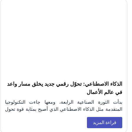
الذكاء الاصطناعي: تحوّل رقمي جديد يخلق مسار واعد
في عالم الأعمال
بدأت الثورة الصناعية الرابعة، ومعها جاءت التكنولوجيا
المتقدمة مثل الذكاء الاصطناعي الذي أصبح بمثابة قوة تحول
رئيسية في العالم. هذه التقنية الجديدة توفر فرصا لا حصر لها
الذكاء الاصطناعي، بقدرته الهائلة على تحليل البيانات بسرعة
قراءة المزيد
للابتكار والتحسين، ولكنها تتطلب أيضًا نظرة استراتيجية
ودقة غير مسبوقة، سيغير الطريقة التي ندير بها الأعمال ونتخذ
لمواكبة التقدم.