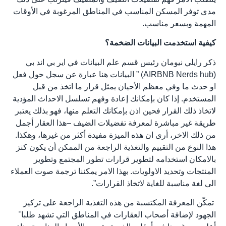
مدى توفر المسكن المناسب في المناطق المرغوبة في الأوقات
المهمة وبسعر مناسب.
كيفية استخدمت البيانات الضخمة؟
ذكر رايلي نيومان رئيس قسم علم البيانات في اير بي اند بي
(AIRBNB Nerds hub) ” البيانات هنا عبارة عن سجل حول فعل
او حدث ما وفي معظم الأحيان يمثل قرار ما اتخذ من قبل
المستخدم. إذا كان بإمكانك إعادة وفهم تسلسل الاحداث المؤدية
لاتخاذ ذلك القرار فحين اذن بإمكانك التعلم منها، فهو بذلك يعتبر
طريقة غير مباشرة لمعرفة تفضيلات الضيف –هذا العقار أجمل
من ذلك الاخر، أرى ان هذه الميزة مفيدة أكثر من غيرها، وهكذا.
هذا النوع من التقييم والتغذية الراجعة من الممكن أن يكون كنز
بالامكان استخدامه لتطوير قرارات تطور المجتمع وتطوير
المنتجات وتحديد الاولويات. بهذا الامر يمكننا ترجمة صوت العملاء
الى لغة مناسبة للغاية لاتخاذ القرارات”.
تمكّن المعرفة المكتسبة من هذه التغذية الراجعة على تركيز
الجهود لإضافة أصحاب العقارات في المناطق التي تشهد طلبا ً