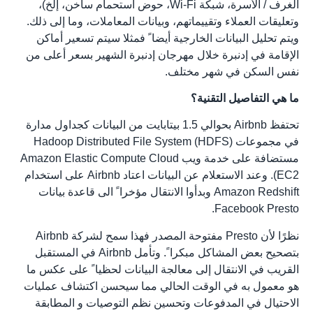
الغرف / الأسرة، شبكة Wi-Fi، حوض استحمام ساخن، إلخ)،
وتعليقات العملاء وتقييماتهم، وبيانات المعاملات، وما إلى ذلك.
ويتم تحليل البيانات الخارجية أيضا ً فمثلا سيتم تسعير أماكن
الإقامة في إدنبرة خلال مهرجان إدنبرة الشهير بسعر أعلى من
نفس السكن في شهر مختلف.
ما هي التفاصيل التقنية؟
تحتفظ Airbnb بحوالي 1.5 بيتابايت من البيانات كجداول مدارة
في مجموعات Hadoop Distributed File System (HDFS)
مستضافة على خدمة ويب Amazon Elastic Compute Cloud
(EC2. وعند الاستعلام عن البيانات اعتاد Airbnb على استخدام
Amazon Redshift وبدأوا الانتقال مؤخرا ً الى قاعدة بيانات
Facebook Presto.
نظرًا لأن Presto مفتوحة المصدر فهذا سمح لشركة Airbnb
بتصحيح بعض المشاكل مبكرا ً. وتأمل Airbnb في المستقبل
القريب في الانتقال إلى معالجة البيانات لحظيا ً على عكس ما
هو معمول به في الوقت الحالي مما سيحسن اكتشاف عمليات
الاحتيال في المدفوعات وتحسين نظم التوصيات و المطابقة