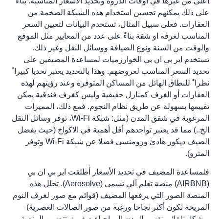
أعلى من غيرها في أوقات الذروة وتحديد الأسعار المناسبة. بناء
على ذلك يمكنهم تحسين استخدام هذه الشبكة الضخمة من
العقارات. فعلى سبيل المثال، تستخدم البيانات لتعيين السعر
المناسب لغرفة او شقة بناءً على عدد من المعايير مثل الموقع
والوقت من السنة ونوع الضيافة ووسائل النقل وغير ذلك.
تستخدم اير بي ان بي الخوارزميات لمساعدة المضيفين على
تحديد السعر المناسب لعروضهم. وهذا بالتحديد يعتبر تحديا كبيرا ً
نظرا ً للنطاق الهائل من المساكن المتوفرة وعند رؤيتهم لهذه
العقارات أو الغرف كمنازل حقيقية وليس كغرف فندقية يمكن
تقييمها بسهولة عن طريق نظام النجوم. فمع ذلك، المميزات
المرغوبة في شقق المدن (مثل: شبكة Wi-Fi، توفر وسائل النقل
الخ..) مما قد يعتبر تواجدهم أقل أهمية في الاكواخ (حيث يفضل
الضيف ديكور هادئ ورومنسي فضلا عن شبكة Wi-Fi وتوفر
المترو).
فلمساعدة المضيف في تحديد الأسعار أطلقت اير بي ان بي
(AIRBNB) منصة تعلم آلي تسمى (Aerosolve). تحلل هذه
المنصة الصور التي يرفعها المضيف (قوائم مع صور لغرف النوم
المريحة تكون أكثر نجاحا ورغبة من صور الصالات العصرية)
وبشكل تلقائي تقسم المدن الى احياء صغيرة. تتضمن المنصة