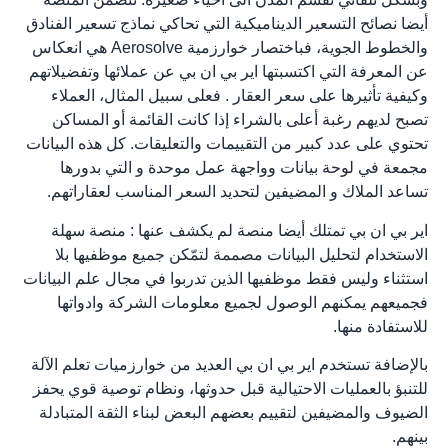
أيضا نصائح التسعير الديناميكية التي تحاكي نماذج تسعير الفنادق
والخطوط الجوية، فباختصار خوارزمية Aerosolve هي انعكاس
عن المعرفة التي اكتسبتها اير بي ان بي عن عملائها وتفضيلاتهم
وكيفية تأثيرها على سعر العقار . فعلى سبيل المثال، العملاء
تصبح لديهم رغبة أعلى بالشراء إذا كانت القائمة أو المساكن
تحتوي على عدد كبير من التقييمات والتعليقات. كل هذه البيانات
مجمعة في لوحة بيانات وواجهة عمل موحدة و التي بدورها
تساعد الملاك و المضيفين لتحديد السعر المناسب لعقاراتهم.
اير بي ان بي تمتلك أيضا منصة لم يكشف عنها : منصة سهلة
الاستخدام لتحليل البيانات مصممة لتمّكن جميع موظفيها بلا
استثناء وليس فقط موظفيها الذين تدربوا في مجال علم البيانات
فجميعهم يمكنهم الوصول لجميع معلومات الشركة وادواتها
للاستفادة منها.
بالإضافة تستخدم اير بي ان بي العديد من خوارزميات تعلم الآلة
للتنبؤ بالعمليات الاحتيالية قبل حدوثها، ونظام توصية قوي يحفز
الضيوف والمضيفين لتقييم بعضهم البعض لبناء الثقة المتبادلة
بينهم.