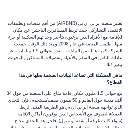
تعتبر منصة اير بي ان بي (AIRBNB) من أهم منصات وتطبيقات
الاقتصاد التشاركي حيث تربط المسافرين الباحثين عن مكان
للإقامة مع الأفراد الذين يرغبون بتأجير وحداتهم السكنية أو جزء
منها. أطلقت المنصة في عام 2008 ومنذ ذلك الوقت جمعت
الشركة كمية هائلة من البيانات – تقدر بحوالي 1.5 بيتا بايت- عن
عادات الناس في السفر والأعياد وتفضيلات المساكن والوجهات
وغير ذلك.
ماهي المشكلة التي تساعد البيانات الضخمة بحلها في هذا
القطاع؟
مع حوالي 1.5 مليون مكان إقامة متاح على المنصة من حول 34
ألف مدينة حول العالم و 50 مليون ضيف\مستخدم، فإن التحدي
الذي تواجهه منصة اير بي ان بي هو الطريقة المثلى لربط
العملاء\الضيوف مع الأشخاص الذين يوفرون أماكن الإقامة
(سواء كانت غرفة أو شقة أو منزل). فلحل هذا التحدي بنجاح
يتطلب الامر فهم تفضيلات الضيف والمضيف فيترتب على ذلك