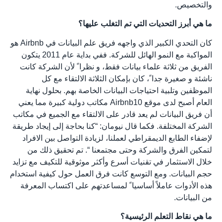
والتخصيص.
ما هي أبرز التحديات التي تم التغلب عليها؟
كان التحدي الكبير الذي واجهه فريق علم البيانات في Airbnb هو
المواكبة مع النمو الهائل للشركة. ففي بداية عام 2011 يتكون
الفريق من ثلاثة علماء بيانات فقط، و نظرا ً لأن الشركة كانت
ناشئة و صغيرة جدا ً، كان بإمكان الثلاثة الالتقاء مع كل
الموظفين وتلبية احتياجات البيانات الخاصة بهم. بحلول نهاية
العام أصبح لدى موقع Airbnb10 مكاتب دولية كبيرة مما يعني
أن فريق البيانات لم يعد قادر على الالتقاء مع الجميع في مكاتب
الشركة المختلفة. فكما قال نيومان: “كنا بحاجة إلى إيجاد طريقة
لإضفاء الطابع الديمقراطي لعملنا، لزيادة التواصل بين الافراد
لتمكين الفرق والشركة وحتى مجتمعنا “. تم تحقيق ذلك من
خلال الاستثمار في تقنيات أسرع وأكثر موثوقية للتكيف مع تزايد
حجم البيانات. ومع التوسع كانت فرق العمل حول كيفية استخدام
هذه الأدوات عاملاً أساسيا ً لمساعدتهم على اكتساب المعرفة
من البيانات.
ما هي نقاط التعلم الرئيسية؟