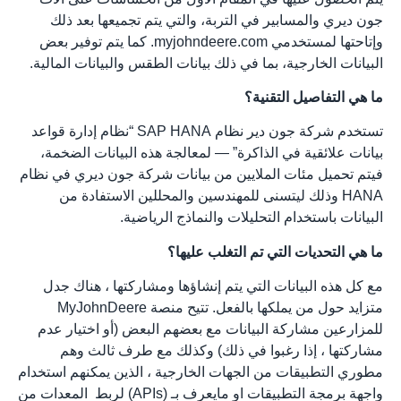
جون ديري والمسابير في التربة، والتي يتم تجميعها بعد ذلك
وإتاحتها لمستخدمي myjohndeere.com. كما يتم توفير بعض
البيانات الخارجية، بما في ذلك بيانات الطقس والبيانات المالية.
ما هي التفاصيل التقنية؟
تستخدم شركة جون دير نظام SAP HANA “نظام إدارة قواعد
بيانات علائقية في الذاكرة” — لمعالجة هذه البيانات الضخمة،
فيتم تحميل مئات الملايين من بيانات شركة جون ديري في نظام
HANA وذلك ليتسنى للمهندسين والمحللين الاستفادة من
البيانات باستخدام التحليلات والنماذج الرياضية.
ما هي التحديات التي تم التغلب عليها؟
مع كل هذه البيانات التي يتم إنشاؤها ومشاركتها ، هناك جدل
متزايد حول من يملكها بالفعل. تتيح منصة MyJohnDeere
للمزارعين مشاركة البيانات مع بعضهم البعض (أو اختيار عدم
مشاركتها ، إذا رغبوا في ذلك) وكذلك مع طرف ثالث وهم
مطوري التطبيقات من الجهات الخارجية ، الذين يمكنهم استخدام
واجهة برمجة التطبيقات او مايعرف بـ (APIs) لربط
المعدات من