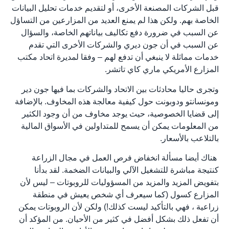
قبل الشركات المصنعة الأخرى، أو لتقديم خدمات تحليل البيانات
الخاصة بهم. ولكن هذا لم يمنع العديد من المزارعين من التساؤل
عن السبب في ضرورة دفع تكاليف بياناتهم الخاصة، والسؤال
عن السبب في أن جون ديري والشركات الأخرى التي تقدم
خدمات مماثلة لا ينبغي أن تدفع لهم – وفقا لمديرة اتحاد مكتب
المزارع الأمريكي ماري كاي تاتشر.
وتجرى حاليا محادثات بين الاتحاد والشركات بما فيها جون دير
ومونسانتو ودوبونت حول كيفية معالجة هذه المخاوف. بالإضافة
إلى قضايا الخصوصية، حيث يوجد مخاوف من أن وجود الكثير
من المعلومات يمكن أن يسمح للمتداولين في الأسواق المالية
بالتلاعب بالأسعار.
هناك أيضا مسألة انخفاض فرص العمل في مجال الزراعة
كنتيجة مباشرة للتشغيل الآلي والبيانات الضخمة. لقد بدأنا
بتفويض المزيد والمزيد من المسؤوليات للروبوتات – ليس لأن
المزارع كسول (كما سيعرف أي شخص يعيش في منطقة
زراعية ، فهي بالتأكيد ليست كذلك!) ولكن لأن الروبوتات يمكن
أن تفعل ذلك بشكل أفضل في كثير من الأحيان. من المؤكد أن