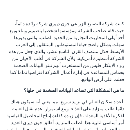
كانت شركة التصنيع الزراعي جون دييري شركة رائدة دائماً،
حيث قام صاحب الشركة ومؤسسها شخصيا بتصميم وبناء وبيع
أحد أولى المحاريث التجارية من الحديد الصلب، والتي بدورها
سهلت بشكل واضح حياة المستوطنين المنتقلين إلى الغرب
الأوسط خلال منتصف القرن التاسع عشر، والذي جعل من هذه
الشركة أسطورة أمريكية. ولأن الشركة في أغلب الأحيان من
رواد الابتكار فليس من المستغرب أنهم تبنوا البيانات الضخمة
بحماس للمساعدة في إدارة أعمال الشركة افتراضيا تماما كما
فعلت على أرض الواقع.
ما هي المشكلة التي تساعد البيانات الضخمة في حلها؟
أعداد سكان العالم في تزايد سريع، مما يعني أنه سيكون هناك
دائما طلب متزايد على الغذاء. ومع استمرار عدم تقبل العامة
لفكرة الأغذية المعدلة، فإن زيادة كفاءة إنتاج المحاصيل القياسية
أمر أساسي لتلبية هذا الطلب المتزايد. أطلق جون ديري العديد
من الخدمات التي تدعم البيانات الضخمة والتي تسمح للمزارعين