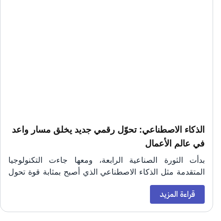
الذكاء الاصطناعي: تحوّل رقمي جديد يخلق مسار واعد
في عالم الأعمال
بدأت الثورة الصناعية الرابعة، ومعها جاءت التكنولوجيا
المتقدمة مثل الذكاء الاصطناعي الذي أصبح بمثابة قوة تحول
رئيسية في العالم. هذه التقنية الجديدة توفر فرصا لا حصر لها
الذكاء الاصطناعي، بقدرته الهائلة على تحليل البيانات بسرعة
قراءة المزيد
للابتكار والتحسين، ولكنها تتطلب أيضًا نظرة استراتيجية
ودقة غير مسبوقة، سيغير الطريقة التي ندير بها الأعمال ونتخذ
لمواكبة التقدم.
بناء عليها القرارات، فهو لا يتمحور حول القيام بالعمليات بشكل