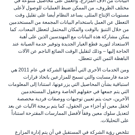
البيانات من آلاف المزارع، والعمل على محاصيل متنوعة في
مختلف الظروف، من الممكن ضبط العمليات للوصول لأعلى
مستويات الإنتاج المثلى. يساعد النظام أيضا على تقليل وقت
التعطل عن العمل باستخدام البيانات المجمعة من المستخدمين
من خلال التنبؤ بالوقت والمكان المحتمل لتعطل المعدات. كما
يمكن مشاركة هذه البيانات مع المهندسين الذين على أهبة
الاستعداد لتوريد قطع الغيار الجديدة وتوفير خدمة الصيانة عند
الحاجة إليها – وذلك لتقليل الوقت الضائع الناجم عن الآلات
الباهظة الثمن التي تتعطل.
ومن الخدمات الأخرى التي أطلقتها الشركة في عام 2011 هي
خدمة فارمسايت والتي تسمح للمزارعين باتخاذ قرارات
استباقية بشأن المحاصيل التي يزرعونها، استنادا إلى المعلومات
التي يتم جمعها في حقولهم الخاصة وحقول المستخدمين
الآخرين، حيث يتم تعيين توجيهات ووصفات فردية مخصصة
لحقل معين أو أجزاء من الحقول، كما يتم برمجة الآليات عن بعد
لتعديل سلوك معين وفقاً لأفضل الممارسات المقترحة استناداً
على التحليلات.
تتلخص رؤية الشركة في المستقبل في أن يتم إدارة المزارع